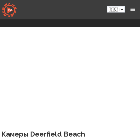
Перейти
Ru.sportsmansparadiseonline.com
к
контенту
Камеры Deerfield Beach