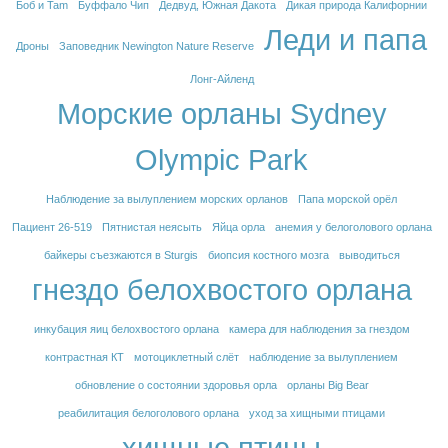
Боб и Tam
Буффало Чип
Дедвуд, Южная Дакота
Дикая природа Калифорнии
Леди и папа
Дроны
Заповедник Newington Nature Reserve
Лонг-Айленд
Морские орланы Sydney
Olympic Park
Наблюдение за вылуплением морских орланов
Папа морской орёл
Пациент 26-519
Пятнистая неясыть
Яйца орла
анемия у белоголового орлана
байкеры съезжаются в Sturgis
биопсия костного мозга
выводиться
гнездо белохвостого орлана
инкубация яиц белохвостого орлана
камера для наблюдения за гнездом
контрастная КТ
мотоциклетный слёт
наблюдение за вылуплением
обновление о состоянии здоровья орла
орланы Big Bear
реабилитация белоголового орлана
уход за хищными птицами
хищные птицы