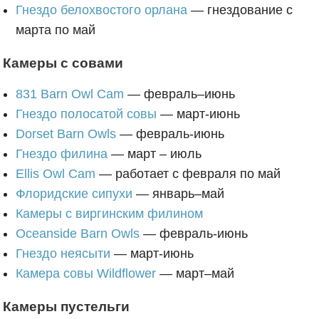
Гнездо белохвостого орлана
— гнездование с
марта по май
Камеры с совами
831 Barn Owl Cam
— февраль–июнь
Гнездо полосатой совы
— март-июнь
Dorset Barn Owls
— февраль-июнь
Гнездо филина
— март – июль
Ellis Owl Cam
— работает с февраля по май
Флоридские сипухи
— январь–май
Камеры с виргинским филином
Oceanside Barn Owls
— февраль-июнь
Гнездо неясыти
— март-июнь
Камера совы Wildflower
— март–май
Камеры пустельги