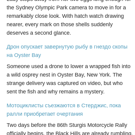
the Sydney Olympic Park camera to move in for a
remarkably close look. With hatch watch drawing
nearer, every mark on those shells suddenly
deserves a second glance.
Дрон опускает завернутую рыбу в гнездо скопы
на Oyster Bay
Someone used a drone to lower a wrapped fish into
a wild osprey nest in Oyster Bay, New York. The
strange delivery was captured on video, but who
sent the fish and why remains a mystery.
Мотоциклисты съезжаются в Стерджис, пока
ралли приобретает очертания
Two days before the 86th Sturgis Motorcycle Rally
officially begins, the Black Hills are already rumbling.