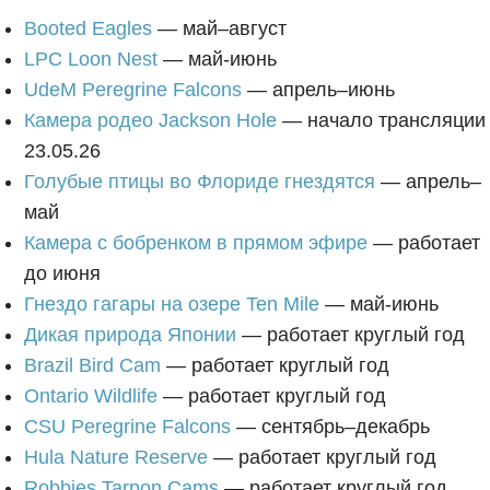
Booted Eagles
— май–август
LPC Loon Nest
— май-июнь
UdeM Peregrine Falcons
— апрель–июнь
Камера родео Jackson Hole
— начало трансляции
23.05.26
Голубые птицы во Флориде гнездятся
— апрель–
май
Камера с бобренком в прямом эфире
— работает
до июня
Гнездо гагары на озере Ten Mile
— май-июнь
Дикая природа Японии
— работает круглый год
Brazil Bird Cam
— работает круглый год
Ontario Wildlife
— работает круглый год
CSU Peregrine Falcons
— сентябрь–декабрь
Hula Nature Reserve
— работает круглый год
Robbies Tarpon Cams
— работает круглый год