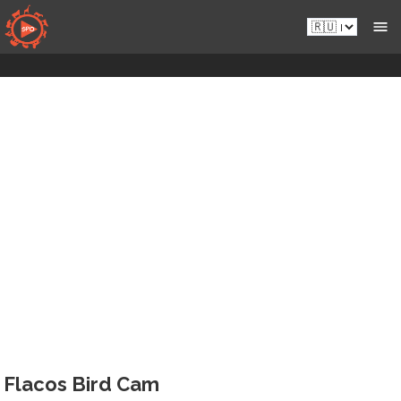
Перейти
Ru.sportsmansparadiseonline.com
к
контенту
Flacos Bird Cam