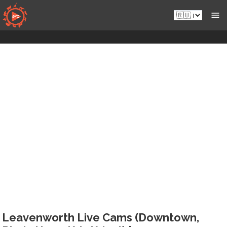
Перейти
Ru.sportsmansparadiseonline.com
к
контенту
Leavenworth Live Cams (Downtown,