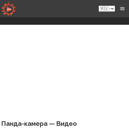
Перейти
Ru.sportsmansparadiseonline.com
к
контенту
Панда-камера — Видео