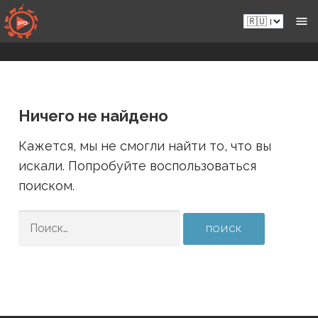
Перейти
Ru.sportsmansparadiseonline.com
к
контенту
Ничего не найдено
Кажется, мы не смогли найти то, что вы
искали. Попробуйте воспользоваться
поиском.
НАЙТИ: