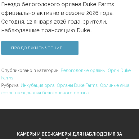
Гнездо белоголового орлана Duke Farms
официально активно в сезоне 2026 года.
Сегодня, 12 января 2026 года, зрители,
наблюдавшие трансляцию Duke…
ПРОДОЛЖИТЬ ЧТЕНИЕ →
Опубликовано в категории:
Белоголовые орланы
,
Орлы Duke
Farms
Рубрика:
Инкубация орла
,
Орланы Duke Farms
,
Орлиные яйца
,
сезон гнездования белоголового орлана
КАМЕРЫ И ВЕБ-КАМЕРЫ ДЛЯ НАБЛЮДЕНИЯ ЗА