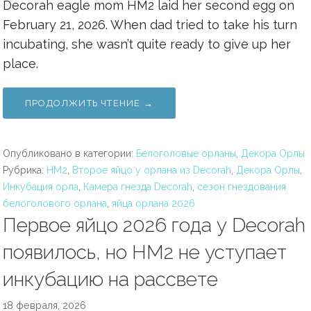
Decorah eagle mom HM2 laid her second egg on
February 21, 2026. When dad tried to take his turn
incubating, she wasn’t quite ready to give up her
place.
ПРОДОЛЖИТЬ ЧТЕНИЕ →
Опубликовано в категории:
Белоголовые орланы
,
Декора Орлы
Рубрика:
HM2
,
Второе яйцо у орлана из Decorah
,
Декора Орлы
,
Инкубация орла
,
Камера гнезда Decorah
,
сезон гнездования
белоголового орлана
,
яйца орлана 2026
Первое яйцо 2026 года у Decorah
появилось, но HM2 не уступает
инкубацию на рассвете
18 февраля, 2026