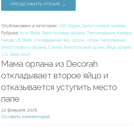
ПРОДОЛЖИТЬ ЧТЕНИЕ →
Опубликовано в категории:
USS Eagles
,
Белоголовые орланы
Рубрика:
Irv и Stella
,
белоголовые орланы Пенсильвании
,
Камера
гнезда US Steel
,
откладывание яиц орлом
,
сезон гнездования
белоголового орлана
,
Стелла белоголовый орлан
,
Яйца орлана
U.S. Steel 2026
Мама орлана из Decorah
откладывает второе яйцо и
отказывается уступить место
папе
22 февраля, 2026
Оставить комментарий